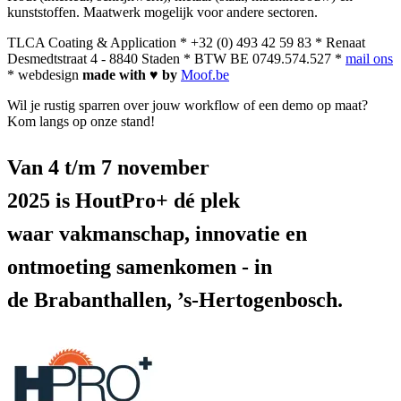
kunststoffen. Maatwerk mogelijk voor andere sectoren.
TLCA Coating & Application * +32 (0) 493 42 59 83 * Renaat
Desmedtstraat 4 - 8840 Staden * BTW BE 0749.574.527 *
mail ons
* webdesign
made with ♥ by
Moof.be
Wil je rustig sparren over jouw workflow of een demo op maat?
Kom langs op onze stand!
Van
4 t/m 7 november
2025
is
HoutPro+
dé plek
waar
vakmanschap, innovatie en
ontmoeting
samenkomen - in
de
Brabanthallen, ’s-Hertogenbosch
.