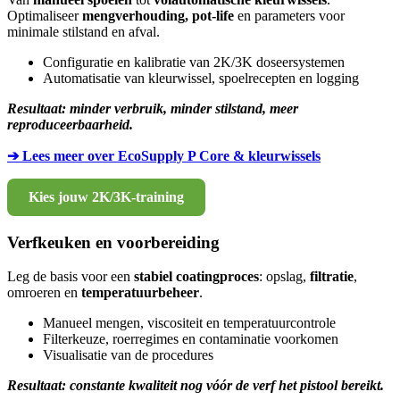
Optimaliseer
mengverhouding, pot-life
en parameters voor
minimale stilstand en afval.
Configuratie en kalibratie van 2K/3K doseersystemen
Automatisatie van kleurwissel, spoelrecepten en logging
Resultaat: minder verbruik, minder stilstand, meer
reproduceerbaarheid.
➔ Lees meer over EcoSupply P Core & kleurwissels
Kies jouw 2K/3K-training
Verfkeuken en voorbereiding
Leg de basis voor een
stabiel coatingproces
: opslag,
filtratie
,
omroeren en
temperatuurbeheer
.
Manueel mengen, viscositeit en temperatuurcontrole
Filterkeuze, roerregimes en contaminatie voorkomen
Visualisatie van de procedures
Resultaat: constante kwaliteit nog vóór de verf het pistool bereikt.