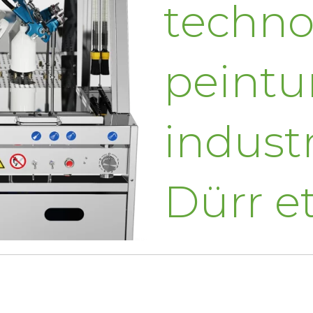
techno
peintu
industr
Dürr e