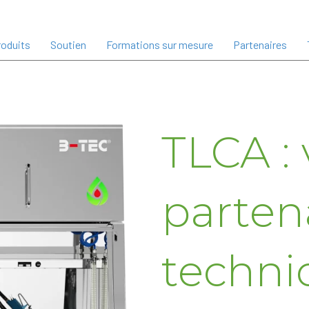
oduits
Soutien
Formations sur mesure
Partenaires
TLCA : 
parten
techni