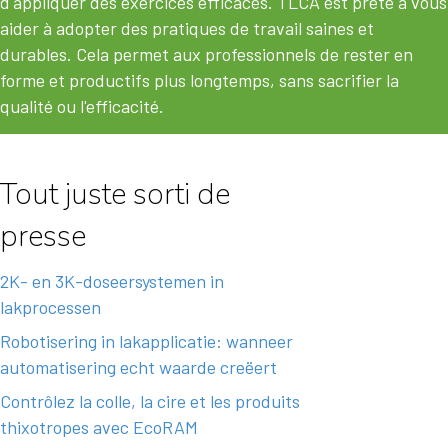
d'appliquer des exercices efficaces. TLCA est prête à vous
aider à adopter des pratiques de travail saines et
durables. Cela permet aux professionnels de rester en
forme et productifs plus longtemps, sans sacrifier la
qualité ou l'efficacité.
Tout juste sorti de
presse
2K- en 3K-doseersystemen in
lakprocessen
Robotisering in lakapplicatie: wanneer
automatisering echt waarde creëert
Contrôlez la colle, la cire et les produits
thixotropes avec EcoRAM