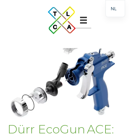
NL
Dürr EcoGun ACE: