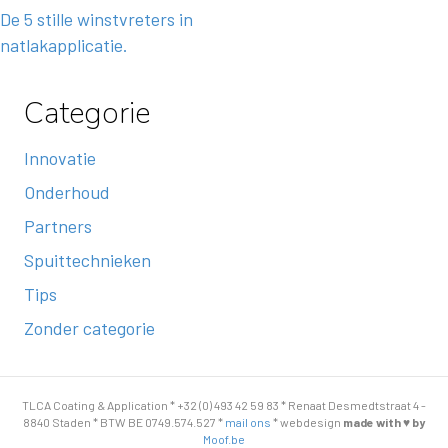
De 5 stille winstvreters in
natlakapplicatie.
Categorie
Innovatie
Onderhoud
Partners
Spuittechnieken
Tips
Zonder categorie
TLCA Coating & Application * +32 (0) 493 42 59 83 * Renaat Desmedtstraat 4 -
8840 Staden * BTW BE 0749.574.527 *
mail ons
* webdesign
made with ♥ by
Moof.be